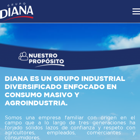
DIANA ES UN GRUPO INDUSTRIAL
DIVERSIFICADO ENFOCADO EN
CONSUMO MASIVO Y
AGROINDUSTRIA.
iar con origen en el
Con sencillez, dedicación y b
 tres generaciones ha
ganado el corazón y el re
confianza y respeto con
públicos y retribuimos esa con
os, comerciantes y
y soluciones que enriquecen la 
hogares colombianos, hacen