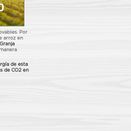
vables. Por
e arroz en
Granja
 manera
gía de esta
as de CO2 en