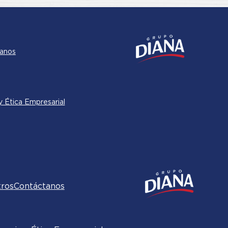
anos
 Ética Empresarial
tros
Contáctanos