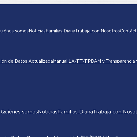
uiénes somos
Noticias
Familias Diana
Trabaja con Nosotros
Contáct
ción de Datos Actualizada
Manual LA/FT/FPDAM y Transparencia y
Quiénes somos
Noticias
Familias Diana
Trabaja con Noso