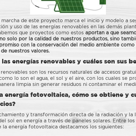
 marcha de este proyecto marca el inicio y modelo a seg
ón y uso de las energías renovables en las demás plant
abemos que proyectos como estos
aportan a que seam
no solo por la calidad de nuestros productos, sino tamb
romiso con la conservación del medio ambiente como 
de nuestros valores.
las energías renovables y cuáles son sus be
 renovables son los recursos naturales de accesos gratui
como lo son el agua, el sol y el aire, con los cuales se p
anera limpia sin generar residuos ni contaminar el med
a energía fotovoltaica, cómo se obtiene y c
cios?
hamiento y transformación directa de la radiación y la 
l sol en energía a través de paneles solares. Entre los
 la energía fotovoltaica destacamos los siguientes: