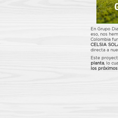
En Grupo Dia
eso, nos hem
Colombia fun
CELSIA SOLA
directa a nue
Este proyec
planta
, lo c
los próximos