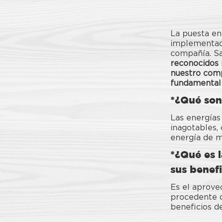
La puesta en
implementaci
compañía. S
reconocidos 
nuestro comp
fundamental 
*
¿Qué son 
Las energías
inagotables, 
energía de m
*¿Qué es l
sus benefi
Es el aprovec
procedente de
beneficios de