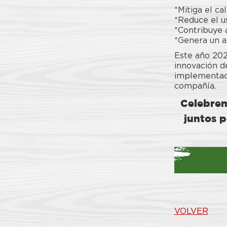
*Mitiga el c
*Reduce el u
*Contribuye a
*Genera un a
Este año 2020
innovación d
implementaci
compañía.
Celebrem
juntos 
VOLVER