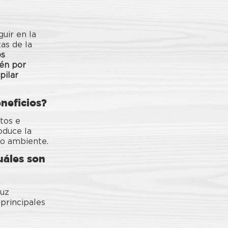
uir en la
as de la
os
ién por
pilar
neficios?
tos e
roduce la
io ambiente.
uáles son
luz
 principales