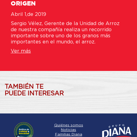
ORIGEN
Abril 1,de 2019
Sergio Vélez, Gerente de la Unidad de Arroz
de nuestra compañía realiza un recorrido
importante sobre uno de los granos más
importantes en el mundo, el arroz.
Ver más
TAMBIÉN TE
PUEDE INTERESAR
Quiénes somos
Noticias
Familias Diana