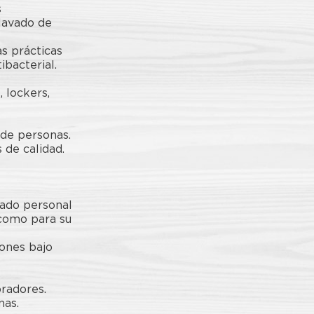
s
lavado de
s prácticas
ibacterial.
 lockers,
 de personas.
 de calidad.
dado personal
, como para su
ones bajo
oradores.
nas.