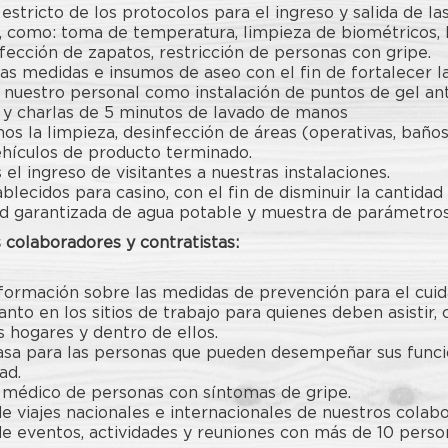
stricto de los protocolos para el ingreso y salida de la
s, como: toma de temperatura, limpieza de biométricos, 
fección de zapatos, restricción de personas con gripe.
as medidas e insumos de aseo con el fin de fortalecer la
 nuestro personal como instalación de puntos de gel ant
 y charlas de 5 minutos de lavado de manos
s la limpieza, desinfección de áreas (operativas, baños,
vehículos de producto terminado.
el ingreso de visitantes a nuestras instalaciones.
blecidos para casino, con el fin de disminuir la cantidad
ad garantizada de agua potable y muestra de parámetros
 colaboradores y contratistas:
formación sobre las medidas de prevención para el cui
tanto en los sitios de trabajo para quienes deben asistir
s hogares y dentro de ellos.
asa para las personas que pueden desempeñar sus funci
ad.
médico de personas con síntomas de gripe.
e viajes nacionales e internacionales de nuestros colab
e eventos, actividades y reuniones con más de 10 perso