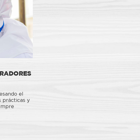
ORADORES
vesando el
 prácticas y
iempre