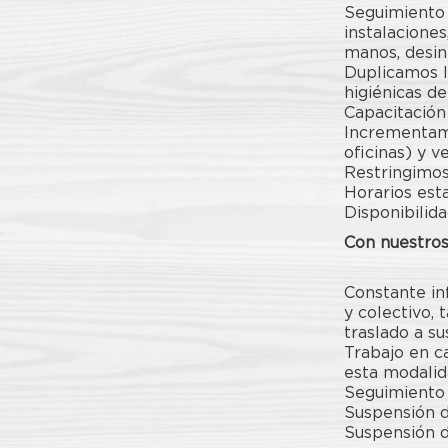
Seguimiento e
instalacione
manos, desin
Duplicamos l
higiénicas de
Capacitación
Incrementamo
oficinas) y 
Restringimos 
Horarios esta
Disponibilid
Con nuestros
Constante in
y colectivo, 
traslado a su
Trabajo en c
esta modalid
Seguimiento 
Suspensión d
Suspensión d