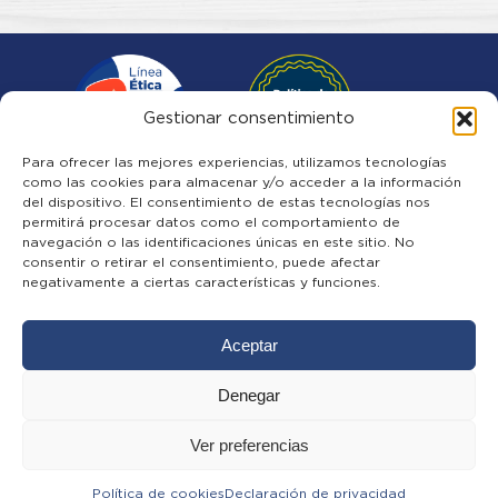
Gestionar consentimiento
Para ofrecer las mejores experiencias, utilizamos tecnologías
como las cookies para almacenar y/o acceder a la información
del dispositivo. El consentimiento de estas tecnologías nos
Quiénes somos
permitirá procesar datos como el comportamiento de
Noticias
navegación o las identificaciones únicas en este sitio. No
Familias Diana
consentir o retirar el consentimiento, puede afectar
Trabaja con Nosotros
negativamente a ciertas características y funciones.
Contáctanos
Aceptar
Denegar
Política de Tratamiento de Datos Personales
Ver preferencias
Manual LA/FT/FPDAM y Transparencia y
Ética Empresarial
Política de cookies
Declaración de privacidad