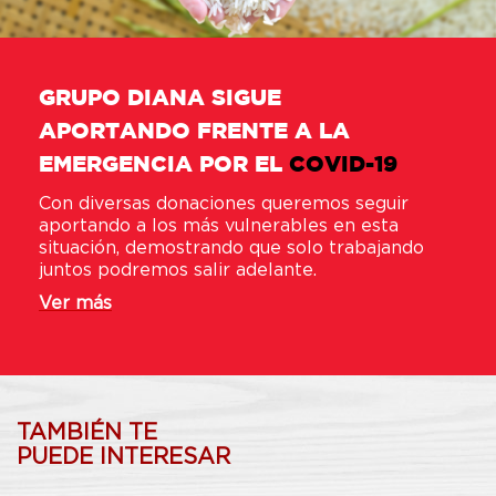
GRUPO DIANA SIGUE
APORTANDO FRENTE A LA
EMERGENCIA POR EL
COVID-19
Con diversas donaciones queremos seguir
aportando a los más vulnerables en esta
situación, demostrando que solo trabajando
juntos podremos salir adelante.
Ver más
TAMBIÉN TE
PUEDE INTERESAR