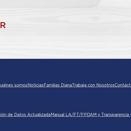
AR
uiénes somos
Noticias
Familias Diana
Trabaja con Nosotros
Contáct
ción de Datos Actualizada
Manual LA/FT/FPDAM y Transparencia y