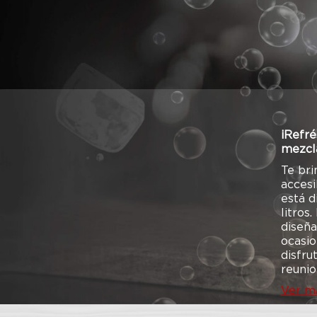
¡Refré
mezcla
Te br
accesi
está d
litros
diseña
ocasio
disfru
reunio
Ver m